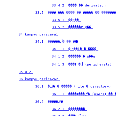
33.4.2  ���� �� derivation 
33.5  ����-��� ���� �� ����� �� �������
33.5.1  ��ϸ�� 
33.5.2  ������۳ ȳ�� 
34 kampyu_paricaya1 
34.1  ������޽� �� �ڵ 
34.1.1  �ݢ��Ƚ� � ���ܽ� 
34.1.2  ������ � ע��ų 
34.1.3  ���ͳ �ڵ (peripherals) 
35 u12 
36 kampyu_paricaya2 
36.1  �ڦ� � ����� (file � directory) 
36.1.1  ����ͳ���ڰ� (users
36.2  �����ڬ� 
36.2.1  �������� 