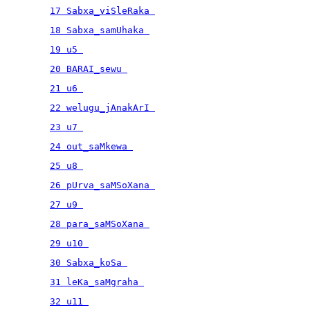
17 Sabxa_viSleRaka 
18 Sabxa_samUhaka 
19 u5 
20 BARAI_sewu 
21 u6 
22 welugu_jAnakArI 
23 u7 
24 out_saMkewa 
25 u8 
26 pUrva_saMSoXana 
27 u9 
28 para_saMSoXana 
29 u10 
30 Sabxa_koSa 
31 leKa_saMgraha 
32 u11 