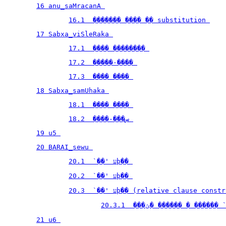
16 anu_saMracanA 
16.1  ������� ���� �� substitution 
17 Sabxa_viSleRaka 
17.1  ���� �������� 
17.2  �����-���� 
17.3  ���� ���� 
18 Sabxa_samUhaka 
18.1  ���� ���� 
18.2  ����-���س 
19 u5 
20 BARAI_sewu 
20.1  `��' עϸ�� 
20.2  `��' עϸ�� 
20.3  `��' עϸ�� (relative clause con
20.3.1  ���ݵ� ������ � �����
21 u6 