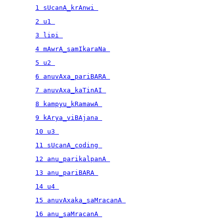
1 sUcanA_krAnwi 
2 u1 
3 lipi 
4 mAwrA_samIkaraNa 
5 u2 
6 anuvAxa_pariBARA 
7 anuvAxa_kaTinAI 
8 kampyu_kRamawA 
9 kArya_viBAjana 
10 u3 
11 sUcanA_coding 
12 anu_parikalpanA 
13 anu_pariBARA 
14 u4 
15 anuvAxaka_saMracanA 
16 anu_saMracanA 