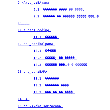
9 kArya_viBAjana 
9.1  ������� ���� �� ����. 
9.2  ������ �� ������ ����� ���ں� 
10 u3 
11 sUcanA_coding 
11.1  ������ 
12 anu_parikalpanA 
12.1  ��ܳ��� 
12.2  �����ϳ �� ����� 
12.3  ������ ���ڬ� � ������ 
13 anu_pariBARA 
13.1  ������� 
13.2  ������� ���� 
13.3  ��� �� �� ���� 
14 u4 
15 anuvAxaka_saMracanA 