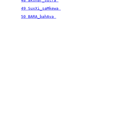
48 akshar_sutra 
49 SuxXi_saMkewa 
50 BARA_bahAva 