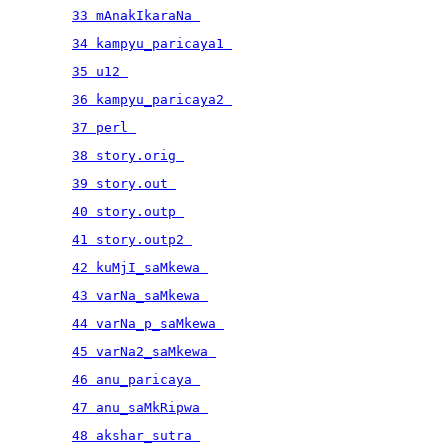
33 mAnakIkaraNa 
34 kampyu_paricaya1 
35 u12 
36 kampyu_paricaya2 
37 perl 
38 story.orig 
39 story.out 
40 story.outp 
41 story.outp2 
42 kuMjI_saMkewa 
43 varNa_saMkewa 
44 varNa_p_saMkewa 
45 varNa2_saMkewa 
46 anu_paricaya 
47 anu_saMkRipwa 
48 akshar_sutra 