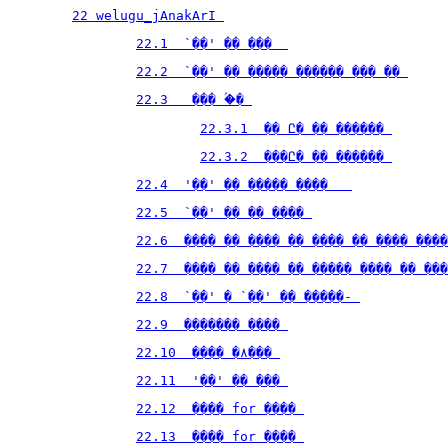
22 welugu_jAnakArI 
22.1  `��' �� ���  
22.2  `��' �� ����� ������ ��� �� 
22.3   ��� �ۢ� 
22.3.1  �� Ը� �� ������ 
22.3.2  ���Ը� �� ������ 
22.4  '��' �� ����� ����   
22.5  `��' �� �� ���� 
22.6  ���� �� ���� �� ���� �� ���� ����
22.7  ���� �� ���� �� ����� ���� �� ���
22.8  `��' � `��' �� �����- 
22.9  ������� ���� 
22.10  ���� �۸��� 
22.11  '��' �� ��� 
22.12  ���� for ���� 
22.13  ���� for ���� 