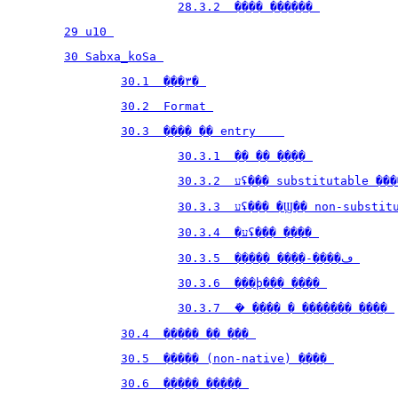
28.3.2  ���� ������ 
29 u10 
30 Sabxa_koSa 
30.1  ���۳� 
30.2  Format 
30.3  ���� �� entry    
30.3.1  �� �� ���� 
30.3.2  עʢ��� substitutable �
30.3.3  עʢ��� �Ϣ�� non-subs
30.3.4  �עʢ��� ���� 
30.3.5  ����� ����-����ڡ 
30.3.6  ���ϸ��� ���� 
30.3.7  �ܺ ���� � ������� ���� 
30.4  ����� �� ��� 
30.5  ����� (non-native) ���� 
30.6  ����� ����� 