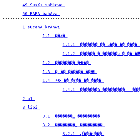
49 SuxXi_saMkewa 
50 BARA_bahAva 
1 sUcanA_krAnwi 
1.1  ��۸� 
1.1.1  ������� �� ע��� 
1.2  �������� ��ܳ�� 
1.3  �޸��-������ ��ں 
1.4  ³�ܳ �� �۳�� �� ���� 
1.4.1 
2 u1 
3 lipi 
3.1  �������̳ ��������� 
3.2  ��������̳ ��������� 
3.2.1  ע�ݳ��ڳ��� 