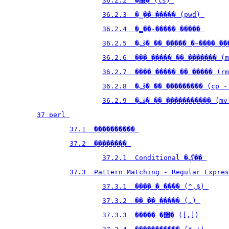
36.2.2  �޸� (ls) 
36.2.3  �̳��-����� (pwd) 
36.2.4  �̳��-����� ����� 
36.2.5  �ڦ� �� ����� ��̵���
36.2.6  ��� ����� �� ������� (m
36.2.7  ���� ����� �� ����� (rm
36.2.8  �ڦ� �� ��������� (c
36.2.9  �ڦ� �� ����������� 
37 perl 
37.1  ���������� 
37.2  �������� 
37.2.1  Conditional �ڳ�� 
37.3  Pattern Matching - Regular Expres
37.3.1  ���� � ���� (^,$) 
37.3.2  �� �� ����� (.) 
37.3.3  ����� �޸� ([,]) 