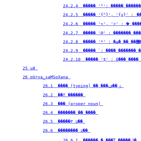
24.2.4  ����� '^': ����� ������
24.
24.2.6  ����� '<', '>' : �ܺ ���
24.2.7  ����� '@' : ������� ���
 
24.2.9  ����� `: ���� ������� �
24.2.10  ����� '$' : ճ��� ����
25 u8 
26 pUrva_saMSoXana 
26.1  ���� (typing) �� ���ݽ��ڡ 
26.2  ��Ƴ ������ 
26.3  ��� (proper noun) 
26.4  ������� �� ���� 
26.5  �����۳ ע�� 
26.6  �������� ע�� 
26.6.1  ������ � ���ͳ �����ڬ� 