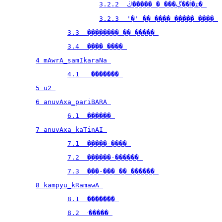
3.2.2  ע�ݳ��ڳ��� � �����ڬ� 
3.2.3  '�' �� ���� ����� ���� 
3.3  �������� �� ����� 
3.4  ���� ���� 
4 mAwrA_samIkaraNa 
4.1   ������� 
5 u2 
6 anuvAxa_pariBARA 
6.1  ������ 
7 anuvAxa_kaTinAI 
7.1  �����-���� 
7.2  ������-������ 
7.3  ���-��� �� ������ 
8 kampyu_kRamawA 
8.1  ������� 
8.2  ׳����� 